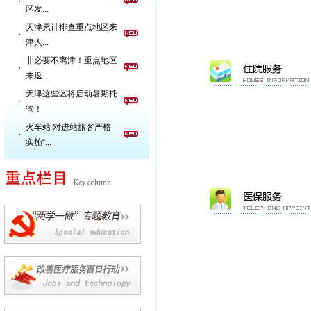
・
区发...
天津累计排查重点地区来
・
津人...
非必要不离津！重点地区
・
来返...
天津这些区将启动暑期托
・
管！
火车站 对进站旅客严格
・
实施“...