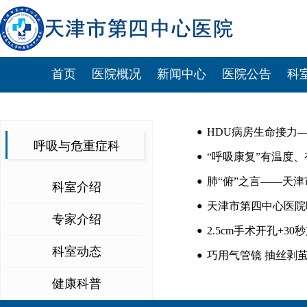
首页
医院概况
新闻中心
医院公告
科
HDU病房生命接力
●
呼吸与危重症科
“呼吸康复”有温度
●
肺“俯”之言——天
●
科室介绍
天津市第四中心医院
●
专家介绍
2.5cm手术开孔+3
●
科室动态
巧用气管镜 抽丝剥
●
健康科普